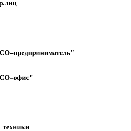
р.лиц
СО–предприниматель"
СО–офис"
й
техники