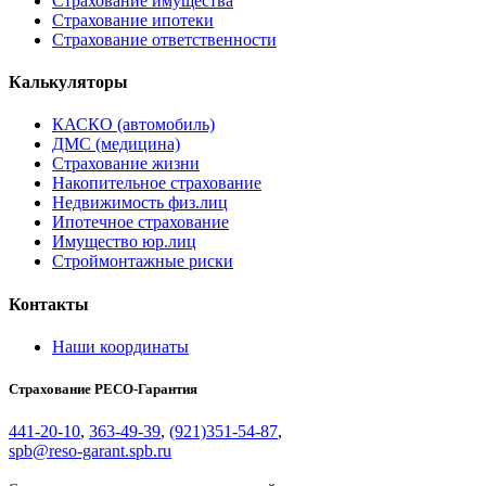
Страхование имущества
Страхование ипотеки
Страхование ответственности
Калькуляторы
КАСКО (автомобиль)
ДМС (медицина)
Страхование жизни
Накопительное
страхование
Недвижимость физ.лиц
Ипотечное страхование
Имущество юр.лиц
Строймонтажные риски
Контакты
Наши координаты
Страхование РЕСО-Гарантия
441-20-10
,
363-49-39
,
(921)351-54-87
,
spb@reso-garant.spb.ru